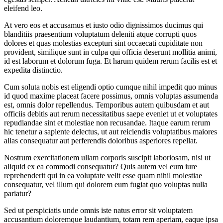
eleifend leo.
At vero eos et accusamus et iusto odio dignissimos ducimus qui
blanditiis praesentium voluptatum deleniti atque corrupti quos
dolores et quas molestias excepturi sint occaecati cupiditate non
provident, similique sunt in culpa qui officia deserunt mollitia animi,
id est laborum et dolorum fuga. Et harum quidem rerum facilis est et
expedita distinctio.
Cum soluta nobis est eligendi optio cumque nihil impedit quo minus
id quod maxime placeat facere possimus, omnis voluptas assumenda
est, omnis dolor repellendus. Temporibus autem quibusdam et aut
officiis debitis aut rerum necessitatibus saepe eveniet ut et voluptates
repudiandae sint et molestiae non recusandae. Itaque earum rerum
hic tenetur a sapiente delectus, ut aut reiciendis voluptatibus maiores
alias consequatur aut perferendis doloribus asperiores repellat.
Nostrum exercitationem ullam corporis suscipit laboriosam, nisi ut
aliquid ex ea commodi consequatur? Quis autem vel eum iure
reprehenderit qui in ea voluptate velit esse quam nihil molestiae
consequatur, vel illum qui dolorem eum fugiat quo voluptas nulla
pariatur?
Sed ut perspiciatis unde omnis iste natus error sit voluptatem
accusantium doloremque laudantium, totam rem aperiam, eaque ipsa