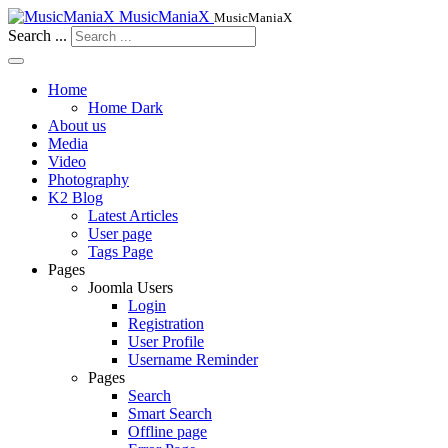
MusicManiaX
MusicManiaX
Search ...
Home
Home Dark
About us
Media
Video
Photography
K2 Blog
Latest Articles
User page
Tags Page
Pages
Joomla Users
Login
Registration
User Profile
Username Reminder
Pages
Search
Smart Search
Offline page